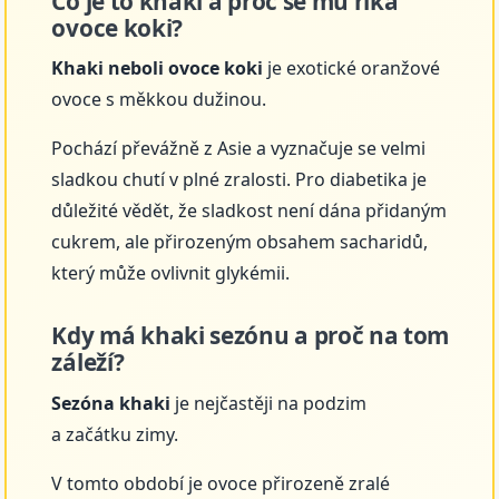
Co je to khaki a proč se mu říká
ovoce koki?
Khaki neboli ovoce koki
je exotické oranžové
ovoce s měkkou dužinou.
Pochází převážně z Asie a vyznačuje se velmi
sladkou chutí v plné zralosti. Pro diabetika je
důležité vědět, že sladkost není dána přidaným
cukrem, ale přirozeným obsahem sacharidů,
který může ovlivnit glykémii.
Kdy má khaki sezónu a proč na tom
záleží?
Sezóna khaki
je nejčastěji na podzim
a začátku zimy.
V tomto období je ovoce přirozeně zralé