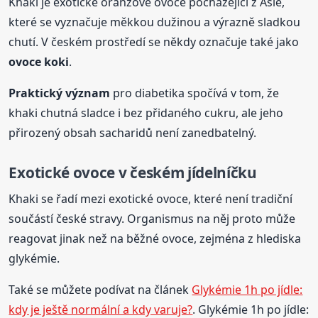
Khaki je exotické oranžové ovoce pocházející z Asie,
které se vyznačuje měkkou dužinou a výrazně sladkou
chutí. V českém prostředí se někdy označuje také jako
ovoce koki
.
Praktický význam
pro diabetika spočívá v tom, že
khaki chutná sladce i bez přidaného cukru, ale jeho
přirozený obsah sacharidů není zanedbatelný.
Exotické ovoce v českém jídelníčku
Khaki se řadí mezi exotické ovoce, které není tradiční
součástí české stravy. Organismus na něj proto může
reagovat jinak než na běžné ovoce, zejména z hlediska
glykémie.
Také se můžete podívat na článek
Glykémie 1h po jídle:
kdy je ještě normální a kdy varuje?
. Glykémie 1h po jídle: