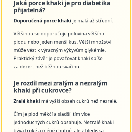
Jaká porce khaki je pro diabetika
přijatelná?
Doporučená porce khaki
je malá až střední.
Většinou se doporučuje polovina většího
plodu nebo jeden menší kus. Větší množství
může vést k výrazným výkyvům glykémie.
Praktický závěr je považovat khaki spíše
za dezert než běžnou svačinu.
Je rozdíl mezi zralým a nezralým
khaki při cukrovce?
Zralé khaki
má vyšší obsah cukrů než nezralé.
Čím je plod měkčí a sladší, tím více
jednoduchých cukrů obsahuje. Nezralé khaki
bývá trpké a méně chutné, ale z hlediska