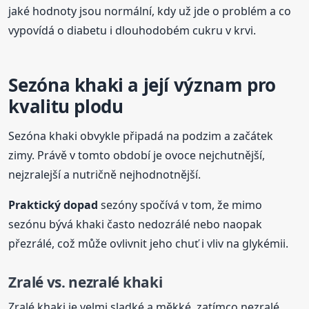
jaké hodnoty jsou normální, kdy už jde o problém a co
vypovídá o diabetu i dlouhodobém cukru v krvi.
Sezóna khaki a její význam pro
kvalitu plodu
Sezóna khaki obvykle připadá na podzim a začátek
zimy. Právě v tomto období je ovoce nejchutnější,
nejzralejší a nutričně nejhodnotnější.
Praktický dopad
sezóny spočívá v tom, že mimo
sezónu bývá khaki často nedozrálé nebo naopak
přezrálé, což může ovlivnit jeho chuť i vliv na glykémii.
Zralé vs. nezralé khaki
Zralé khaki je velmi sladké a měkké, zatímco nezralé