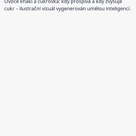
Ovoce khaki a cukrovka: kdy prospívá a kdy zvyšuje
cukr
– ilustrační vizuál vygenerován umělou inteligencí.