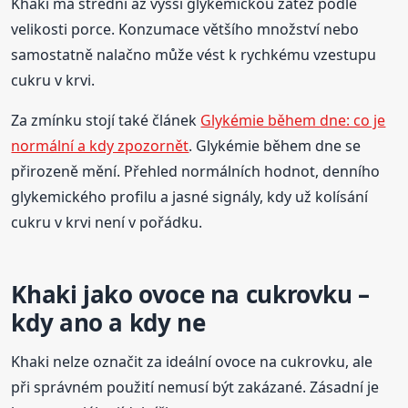
Khaki má střední až vyšší glykemickou zátěž podle
velikosti porce. Konzumace většího množství nebo
samostatně nalačno může vést k rychkému vzestupu
cukru v krvi.
Za zmínku stojí také článek
Glykémie během dne: co je
normální a kdy zpozornět
. Glykémie během dne se
přirozeně mění. Přehled normálních hodnot, denního
glykemického profilu a jasné signály, kdy už kolísání
cukru v krvi není v pořádku.
Khaki jako ovoce na cukrovku –
kdy ano a kdy ne
Khaki nelze označit za ideální ovoce na cukrovku, ale
při správném použití nemusí být zakázané. Zásadní je