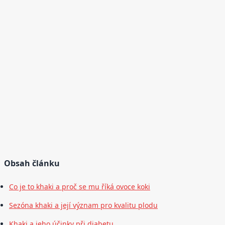
Obsah článku
Co je to khaki a proč se mu říká ovoce koki
Sezóna khaki a její význam pro kvalitu plodu
Khaki a jeho účinky při diabetu