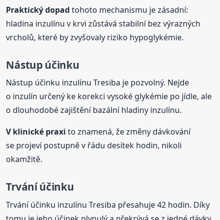
Praktický dopad
tohoto mechanismu je zásadní:
hladina inzulínu v krvi zůstává stabilní bez výrazných
vrcholů, které by zvyšovaly riziko hypoglykémie.
Nástup účinku
Nástup účinku inzulínu Tresiba je pozvolný. Nejde
o inzulín určený ke korekci vysoké glykémie po jídle, ale
o dlouhodobé zajištění bazální hladiny inzulínu.
V klinické praxi
to znamená, že změny dávkování
se projeví postupně v řádu desítek hodin, nikoli
okamžitě.
Trvání účinku
Trvání účinku inzulínu Tresiba přesahuje 42 hodin. Díky
tomu je jeho účinek plynulý a překrývá se z jedné dávky