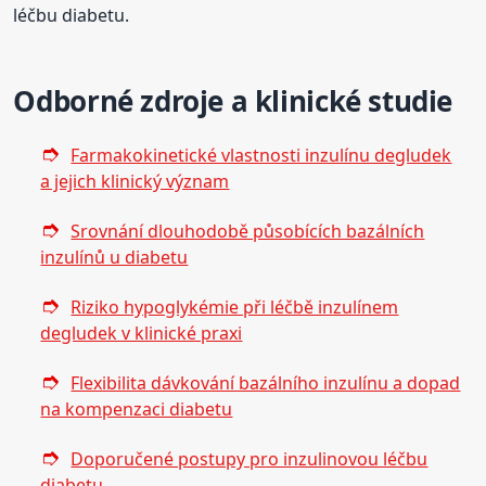
léčbu diabetu.
Odborné zdroje a klinické studie
Farmakokinetické vlastnosti inzulínu degludek
a jejich klinický význam
Srovnání dlouhodobě působících bazálních
inzulínů u diabetu
Riziko hypoglykémie při léčbě inzulínem
degludek v klinické praxi
Flexibilita dávkování bazálního inzulínu a dopad
na kompenzaci diabetu
Doporučené postupy pro inzulinovou léčbu
diabetu