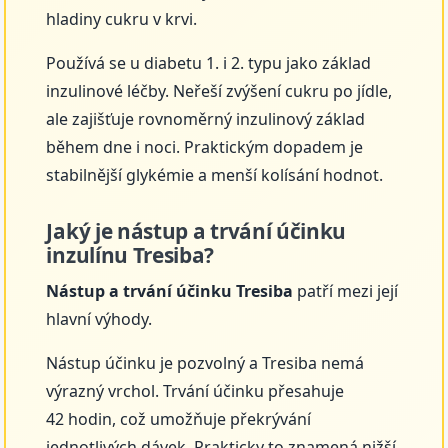
hladiny cukru v krvi.
Používá se u diabetu 1. i 2. typu jako základ
inzulinové léčby. Neřeší zvýšení cukru po jídle,
ale zajišťuje rovnoměrný inzulinový základ
během dne i noci. Praktickým dopadem je
stabilnější glykémie a menší kolísání hodnot.
Jaký je nástup a trvání účinku
inzulínu Tresiba?
Nástup a trvání účinku Tresiba
patří mezi její
hlavní výhody.
Nástup účinku je pozvolný a Tresiba nemá
výrazný vrchol. Trvání účinku přesahuje
42 hodin, což umožňuje překrývání
jednotlivých dávek. Prakticky to znamená nižší