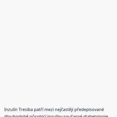
Inzulín Tresiba patří mezi nejčastěji předepisované
dlouhodobě působící inzulíny současné diabetologie.