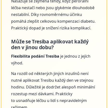
Nasazuje se zejména tehdy, když perorální
léčba nestačí nebo jsou glykémie dlouhodobě
nestabilní. Díky rovnoměrnému účinku
pomáhá zlepšit celkovou kompenzaci diabetu.
Praktický dopad je snížení rizika komplikací.
Může se Tresiba aplikovat každý
den v jinou dobu?
Flexibilita podání Tresiba
je jednou z jejích
výhod.
Na rozdíl od některých jiných inzulínů není
nutné aplikovat Tresibu každý den ve stejnou
hodinu. Důležité je dodržet alespoň minimální
rozestup mezi dávkami. Prakticky
to usnadňuje léčbu u lidí s nepravidelným
režimem.