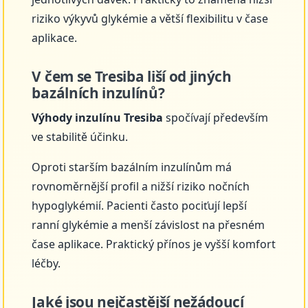
riziko výkyvů glykémie a větší flexibilitu v čase
aplikace.
V čem se Tresiba liší od jiných
bazálních inzulínů?
Výhody inzulínu Tresiba
spočívají především
ve stabilitě účinku.
Oproti starším bazálním inzulínům má
rovnoměrnější profil a nižší riziko nočních
hypoglykémií. Pacienti často pociťují lepší
ranní glykémie a menší závislost na přesném
čase aplikace. Praktický přínos je vyšší komfort
léčby.
Jaké jsou nejčastější nežádoucí